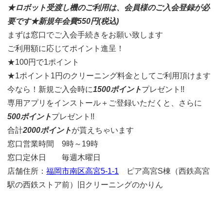
★ロボット受渡し機のご利用は、会員様のご入会登録が必
要です★新規年会費550円(税込)
まずは窓口でご入会手続きをお願い致します
ご利用額に応じてポイント進呈！
★100円で1ポイント
★1ポイント1円のクリーニング料金としてご利用頂けます
今なら！新規ご入会時に
1500ポイント
プレゼント!!
専用アプリをインストール＋ご登録いただくと、さらに
500ポイント
プレゼント!!
合計
2000ポイント
が貰えちゃいます
窓口営業時間 9時～19時
窓口定休日 毎週木曜日
店舗住所：
福岡市南区高宮5-1-1
ピア高宮S棟（西鉄高宮
駅の西鉄ストア前）旧クリーニングのかりん