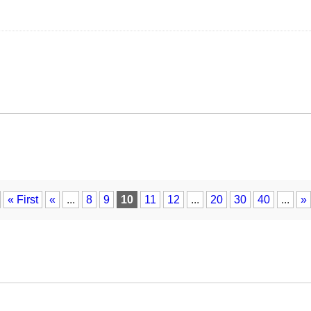
« First
«
...
8
9
10
11
12
...
20
30
40
...
»