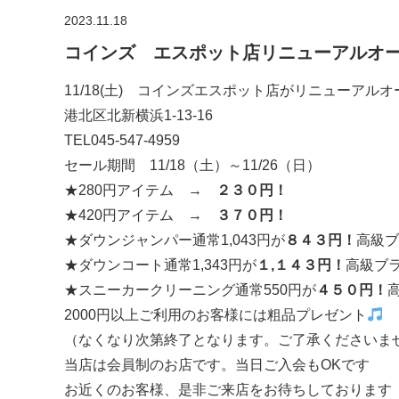
2023.11.18
コインズ エスポット店リニューアルオ
11/18(土) コインズエスポット店がリニューアルオ
港北区北新横浜1-13-16
TEL045-547-4959
セール期間 11/18（土）～11/26（日）
★280円アイテム →
２３０円！
★420円アイテム →
３７０円！
★ダウンジャンパー通常1,043円が
８４３円！
高級ブ
★ダウンコート通常1,343円が
１,１４３円！
高級ブ
★スニーカークリーニング通常550円が
４５０円！
2000円以上ご利用のお客様には粗品プレゼント
（なくなり次第終了となります。ご了承くださいま
当店は会員制のお店です。当日ご入会もOKです
お近くのお客様、是非ご来店をお待ちしております