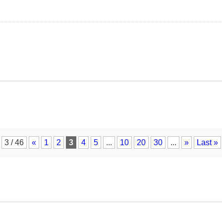
3 / 46
«
1
2
3
4
5
...
10
20
30
...
»
Last »