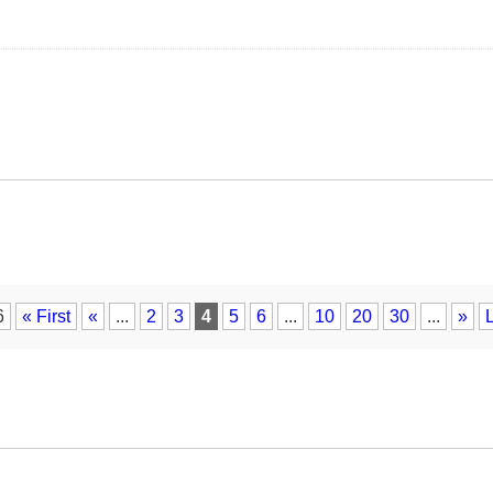
6
« First
«
...
2
3
4
5
6
...
10
20
30
...
»
L